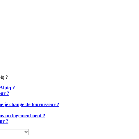
piq ?
 Alpiq ?
eur ?
ue je change de fournisseur ?
ans un logement neuf ?
eur ?