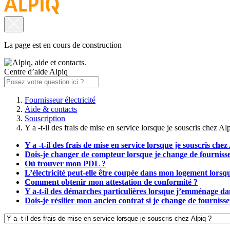
La page est en cours de construction
Centre d’aide Alpiq
Fournisseur électricité
Aide & contacts
Souscription
Y a -t-il des frais de mise en service lorsque je souscris chez Al
Y a -t-il des frais de mise en service lorsque je souscris chez
Dois-je changer de compteur lorsque je change de fourniss
Où trouver mon PDL ?
L’électricité peut-elle être coupée dans mon logement lorsq
Comment obtenir mon attestation de conformité ?
Y a-t-il des démarches particulières lorsque j’emménage d
Dois-je résilier mon ancien contrat si je change de fourniss