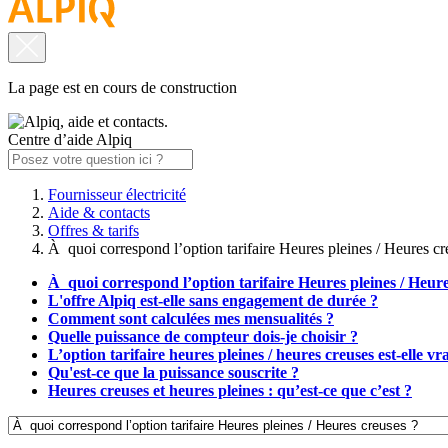
La page est en cours de construction
Centre d’aide Alpiq
Fournisseur électricité
Aide & contacts
Offres & tarifs
À quoi correspond l’option tarifaire Heures pleines / Heures cr
À quoi correspond l’option tarifaire Heures pleines / Heure
L'offre Alpiq est-elle sans engagement de durée ?
Comment sont calculées mes mensualités ?
Quelle puissance de compteur dois-je choisir ?
L’option tarifaire heures pleines / heures creuses est-elle 
Qu'est-ce que la puissance souscrite ?
Heures creuses et heures pleines : qu’est-ce que c’est ?