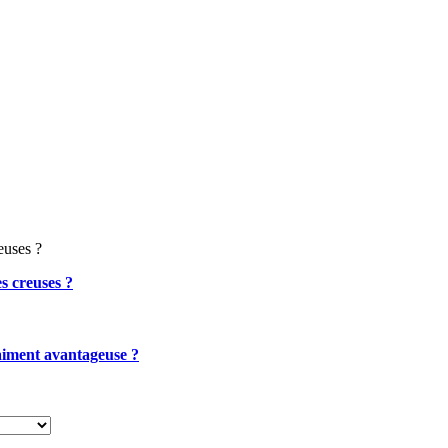
euses ?
s creuses ?
vraiment avantageuse ?