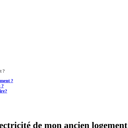
t ?
ement ?
e ?
ire?
lectricité de mon ancien logement