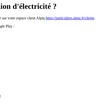
n d'électricité ?
 sur votre espace client Alpiq
https://particuliers.alpiq.fr/clients
gle Play :
!